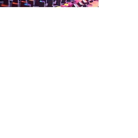
LJUD & LJUS
Hos oss kan du hyra både ljud och ljus
för exempelvis fest, event och scen
föreställningar.
Vårt ljudutbud innehåller bl.a. mixer
inkl. stagebox, högtalare, monitorer,
headset, microfoner, backline m.m
Vårt ljusutbud innehåller bl.a. MAC
Encore, Prolight pxl, GLP, ljusbord
m.m.
LÄS MER