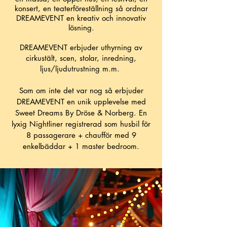
konsert, en teaterfö
reställning s
å ordnar
DREAMEVENT en kreativ och innovativ
lösning.
DREAMEVENT erbjuder uthyrning av
cirkustält, scen, stola
r, inredning,
ljus/ljudutrustning m.m.
Som om inte det v
ar nog så erbjuder
DREAMEVENT en unik upplevelse med
Sweet Dreams By Dröse & Norberg. En
lyxig Nightliner registrerad som husbil för
8 passagerare + chaufför med
9
enkelbäddar + 1 master bedroom.