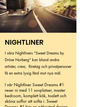
NIGHTLINER
I våra Nightliners ”Sweet Dreams by
Dröse Norberg” kan bland andra
artister, crew, företag och privatpersoner
få en extra lyxig färd mot nya mål.
I vår Nightliner Sweet Dreams #1
reser ni med 11 sovplatser, master
bedroom, komplett kök, toalett och
sköna soffor att softa i. Sweet
Dreams #1 har en påkostad design